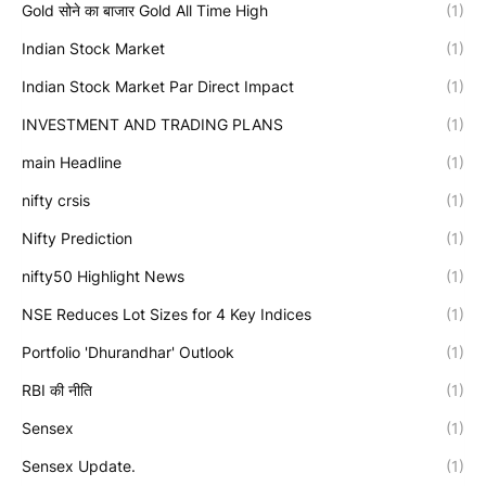
Gold सोने का बाजार Gold All Time High
(1)
Indian Stock Market
(1)
Indian Stock Market Par Direct Impact
(1)
INVESTMENT AND TRADING PLANS
(1)
main Headline
(1)
nifty crsis
(1)
Nifty Prediction
(1)
nifty50 Highlight News
(1)
NSE Reduces Lot Sizes for 4 Key Indices
(1)
Portfolio 'Dhurandhar' Outlook
(1)
RBI की नीति
(1)
Sensex
(1)
Sensex Update.
(1)