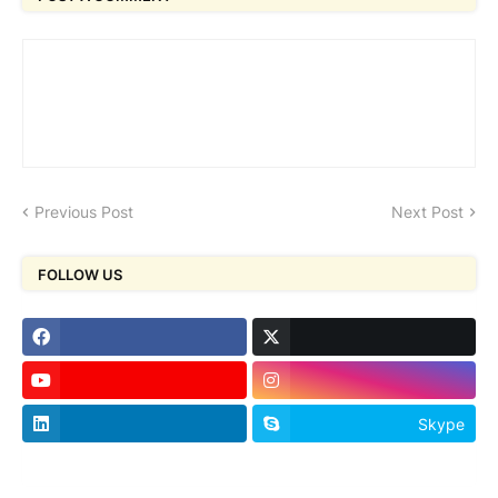
Previous Post
Next Post
FOLLOW US
Skype
footer-wrapper