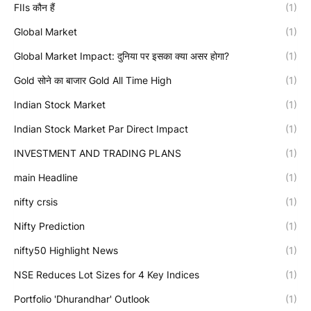
FIIs कौन हैं
(1)
Global Market
(1)
Global Market Impact: दुनिया पर इसका क्या असर होगा?
(1)
Gold सोने का बाजार Gold All Time High
(1)
Indian Stock Market
(1)
Indian Stock Market Par Direct Impact
(1)
INVESTMENT AND TRADING PLANS
(1)
main Headline
(1)
nifty crsis
(1)
Nifty Prediction
(1)
nifty50 Highlight News
(1)
NSE Reduces Lot Sizes for 4 Key Indices
(1)
Portfolio 'Dhurandhar' Outlook
(1)